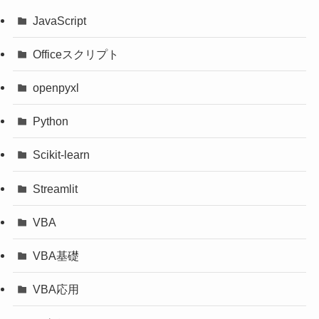
JavaScript
Officeスクリプト
openpyxl
Python
Scikit-learn
Streamlit
VBA
VBA基礎
VBA応用