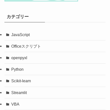
カテゴリー
JavaScript
Officeスクリプト
openpyxl
Python
Scikit-learn
Streamlit
VBA