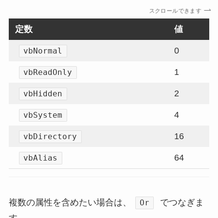
スクロールできます
定数
値
0
vbNormal
1
vbReadOnly
2
vbHidden
4
vbSystem
16
vbDirectory
64
vbAlias
複数の属性を含めたい場合は、
でつなぎま
Or