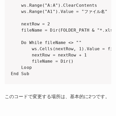
    ws.Range("A:A").ClearContents

    ws.Range("A1").Value = "ファイル名"

    nextRow = 2

    fileName = Dir(FOLDER_PATH & "*.xlsx"
    Do While fileName <> ""

        ws.Cells(nextRow, 1).Value = file
        nextRow = nextRow + 1

        fileName = Dir()

    Loop

End Sub
このコードで変更する場所は、基本的に2つです。