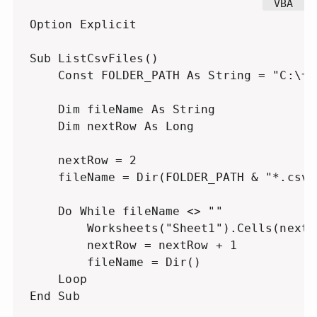
Option Explicit

Sub ListCsvFiles()

    Const FOLDER_PATH As String = "C:\サ
    Dim fileName As String

    Dim nextRow As Long

    nextRow = 2

    fileName = Dir(FOLDER_PATH & "*.csv")
    Do While fileName <> ""

        Worksheets("Sheet1").Cells(nextR
        nextRow = nextRow + 1

        fileName = Dir()

    Loop

End Sub