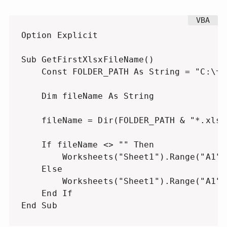
Option Explicit

Sub GetFirstXlsxFileName()

    Const FOLDER_PATH As String = "C:\サ
    Dim fileName As String

    fileName = Dir(FOLDER_PATH & "*.xlsx"
    If fileName <> "" Then

        Worksheets("Sheet1").Range("A1")
    Else

        Worksheets("Sheet1").Range("A
    End If

End Sub