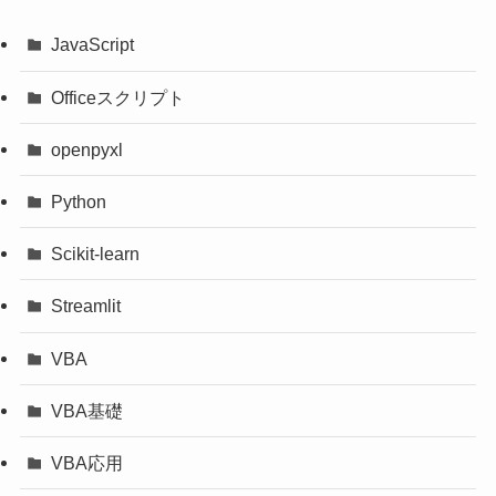
JavaScript
Officeスクリプト
openpyxl
Python
Scikit-learn
Streamlit
VBA
VBA基礎
VBA応用