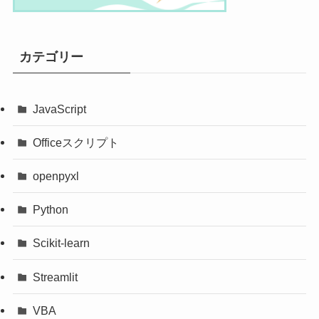
カテゴリー
JavaScript
Officeスクリプト
openpyxl
Python
Scikit-learn
Streamlit
VBA