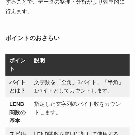
することで、データの整理・分析がより効率的に
行えます。
ポイントのおさらい
ポイン
説明
ト
バイト
文字数を
「全角」2バイト
、
「半角」
とは？
1バイト
としてカウントします。
LENB
指定した
文字列のバイト数をカウン
関数の
ト
します。
基本
スピル
LENB関数を
範囲に対して使用する