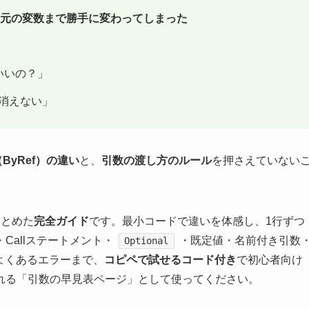
元の変数まで勝手に変わってしまった
ばいいの？」
消えない」
ByRef）の違い
と、
引数の渡し方のルール
を押さえていない
まとめた
完全ガイド
です。最小コードで違いを体感し、1行ずつ
allステートメント・
・既定値・名前付き引数
Optional
よくあるエラーまで、
コピペで試せるコード付き
で初心者向け
れる「引数の早見表ページ」として使ってください。