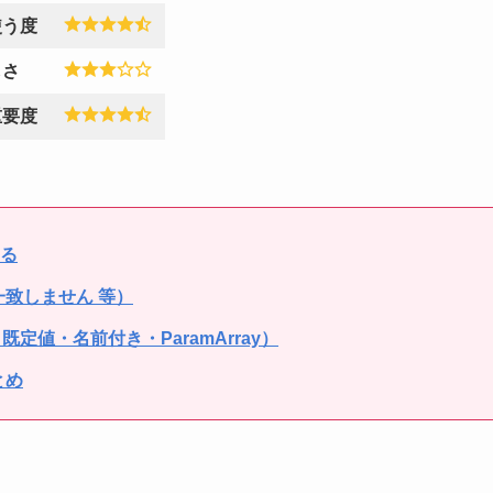
使う度
しさ
重要度
する
致しません 等）
・既定値・名前付き・ParamArray）
とめ