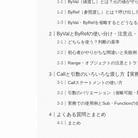
ByVal（値渡し）とは？元の値が守
ByRef（参照渡し）とは？呼び出
ByVal・ByRefを省略するとどうな
ByValとByRefの使い分け・注意
どちらを使う？判断の基準
初心者がやりがちな間違いと失敗例
Range・オブジェクトの注意とト
Callと引数のいろいろな渡し方【実
Callステートメントの使い方
引数のバリエーション（省略可能・
実務での使用例とSub・Function
よくある質問とまとめ
まとめ