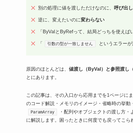
別の処理に値を渡しただけなのに、
呼び出し
逆に、変えたいのに
変わらない
「ByValとByRefって、結局どっちを使え
「
というエラーが
引数の型が一致しません
原因のほとんどは、
値渡し（ByVal）と参照渡し（
とにあります。
この記事は、その入口から応用までを1ページに
のコード解説・メモリのイメージ・省略時の挙動・C
・配列やオブジェクトの渡し方・
ParamArray
に解説します。困ったときに何度でも戻ってこら