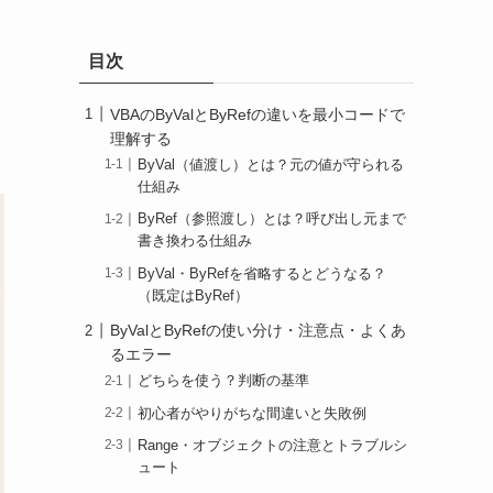
目次
VBAのByValとByRefの違いを最小コードで
理解する
ByVal（値渡し）とは？元の値が守られる
仕組み
ByRef（参照渡し）とは？呼び出し元まで
書き換わる仕組み
ByVal・ByRefを省略するとどうなる？
（既定はByRef）
ByValとByRefの使い分け・注意点・よくあ
るエラー
どちらを使う？判断の基準
初心者がやりがちな間違いと失敗例
Range・オブジェクトの注意とトラブルシ
ュート