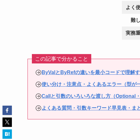
よく
難
実務
この記事で分かること
ByValとByRefの違いを最小コードで理解
使い分け・注意点・よくあるエラー（型が一
Callと引数のいろいろな渡し方（Optional
よくある質問・引数キーワード早見表・ま