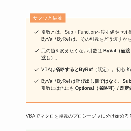
サクッと結論
引数とは、Sub・Functionへ渡す値やセ
ByVal / ByRef は、その引数をどう渡
元の値を変えたくない引数は
ByVal（値
渡し）
。
VBAは
省略するとByRef
（既定）。初心者は
ByVal / ByRef は
呼び出し側ではなく、Sub・
引数には他にも
Optional（省略可）/ 既定
VBAでマクロを複数のプロシージャに分け始める