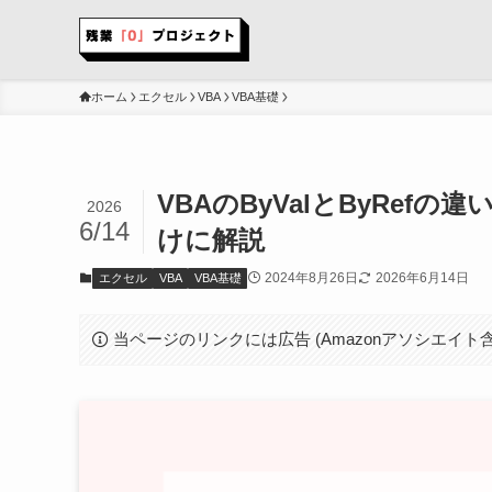
ホーム
エクセル
VBA
VBA基礎
VBAのByValとByRe
2026
6/14
けに解説
2024年8月26日
2026年6月14日
エクセル
VBA
VBA基礎
当ページのリンクには広告 (Amazonアソシエイト