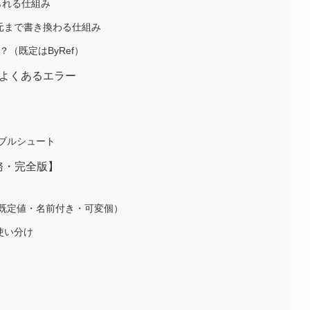
られる仕組み
し元まで書き換わる仕組み
る？（既定はByRef）
点・よくあるエラー
ラブルシュート
務・完全版】
既定値・名前付き・可変個）
の使い分け