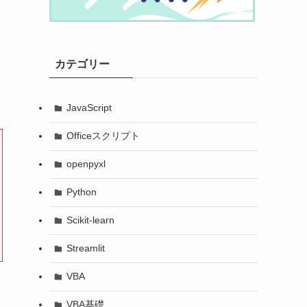
カテゴリー
JavaScript
Officeスクリプト
openpyxl
Python
Scikit-learn
Streamlit
VBA
VBA基礎